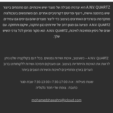
A.N.V. QUARTZ
היא יצרנית מובילה של מוצרי שיש איכותיים. הם מתמחים בייצור
שיש בהזמנה אישית, ריצוף ופריטים דקורטיביים אחרים. הם משתמשים בטכנולוגיה
מתקדמת ובטרנדים האחרונים בעיצוב כדי ליצור מוצרים שהם גם יפים וגם עמידים.
A.N.V. QUARTZ מציעה גם מגוון רחב של שירותים כגון התקנה, שיקום ותחזוקה. עם
שנים של ניסיון ומחויבות לאיכות, A.N.V. QUARTZ הוא מקור מהימן לכל צרכי השיש
שלך.
A.N.V. QUARTZ – כשעיצוב, איכות ושירות נפגשים. בכל דגם בקולקציה שלנו ניתן
לראות את האיכות והייחודיות בעיצוב. אנו מעניקים תמיכה ושירות ללקוחותינו ברוב
הערים בארץ ומתחייבים לאיכות והשירות הטובים ביותר.
שעות פעילות : א-ה 7:30-17:00 ו 7:30-13:00 שבת-סגור
כתובת : צומת שדי חמד גלגוליה
mohamedshawahni@icloud.com